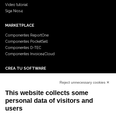
Video tutorial
Siga Nios4
MARKETPLACE
Componentes ReportOne
Componentes PocketSell
Componentes D-TEC
Componentes Invoice4Cloud
CREA TU SOFTWARE
Primeros Pasos
Reject unnecessary cookies ✕
API
E-Book
This website collects some
Blog
personal data of visitors and
users
LEGALES