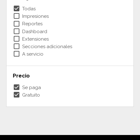
check_box
Todas
check_box_outline_blank
Impresiones
check_box_outline_blank
Reportes
check_box_outline_blank
Dashboard
check_box_outline_blank
Extensiones
check_box_outline_blank
Secciones adicionales
check_box_outline_blank
A servicio
Precio
check_box
Se paga
check_box
Gratuito