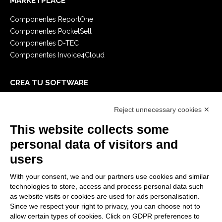
MARKETPLACE
Componentes ReportOne
Componentes PocketSell
Componentes D-TEC
Componentes Invoice4Cloud
CREA TU SOFTWARE
Primeros Pasos
Reject unnecessary cookies ✕
API
E-Book
This website collects some
Blog
personal data of visitors and
users
LEGALES
With your consent, we and our partners use cookies and similar
Informativas Privacidad
technologies to store, access and process personal data such
Security Policy
as website visits or cookies are used for ads personalisation.
Since we respect your right to privacy, you can choose not to
Documentación contractual y RGPD
allow certain types of cookies. Click on GDPR preferences to
Condiciones generales de suministro