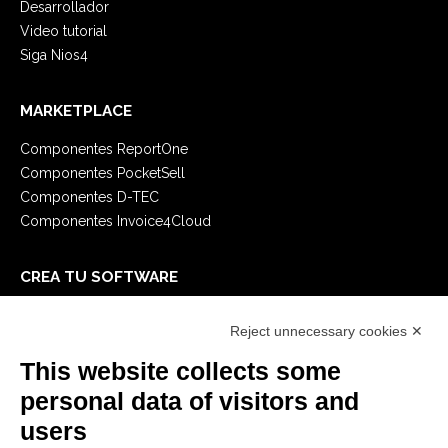
Desarrollador
Video tutorial
Siga Nios4
MARKETPLACE
Componentes ReportOne
Componentes PocketSell
Componentes D-TEC
Componentes Invoice4Cloud
CREA TU SOFTWARE
Primeros Pasos
Reject unnecessary cookies ✕
API
E-Book
This website collects some
Blog
personal data of visitors and
users
LEGALES