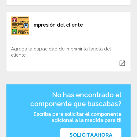
Impresión del cliente
Agrega la capacidad de imprimir la tarjeta del
cliente
open_in_new
No has encontrado el
componente que buscabas?
Escriba para solicitar el componente
adicional a la medida para ti!
SOLICITA AHORA