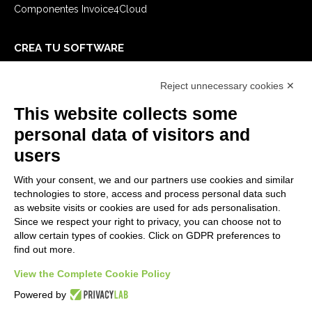
Componentes Invoice4Cloud
CREA TU SOFTWARE
Primeros Pasos
Reject unnecessary cookies ✕
API
E-Book
This website collects some
Blog
personal data of visitors and
users
LEGALES
With your consent, we and our partners use cookies and similar
Informativas Privacidad
technologies to store, access and process personal data such
Security Policy
as website visits or cookies are used for ads personalisation.
Since we respect your right to privacy, you can choose not to
Documentación contractual y RGPD
allow certain types of cookies. Click on GDPR preferences to
Condiciones generales de suministro
find out more.
Condiciones de venta
View the Complete Cookie Policy
Condiciones del servicio de soporte
Configuraciones cookie
Powered by