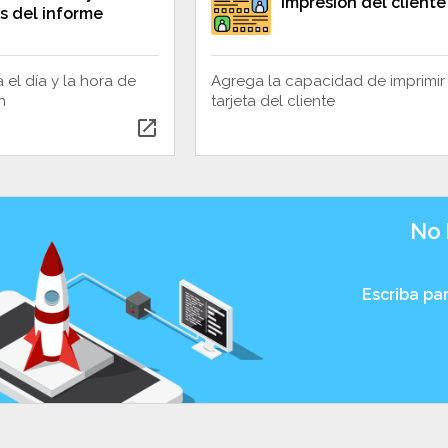
Impresión del cliente
s del informe
 el día y la hora de
Agrega la capacidad de imprimir 
n
tarjeta del cliente
open_in_new
No 
Escriba pa