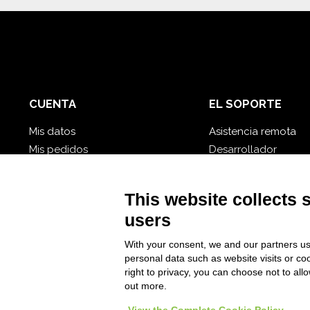
CUENTA
EL SOPORTE
Mis datos
Asistencia remota
Mis pedidos
Desarrollador
Mis base de datos nube
Video tutorial
Se te olvidó tu contraseña?
Siga Nios4
This website collects 
users
With your consent, we and our partners us
personal data such as website visits or co
right to privacy, you can choose not to all
out more.