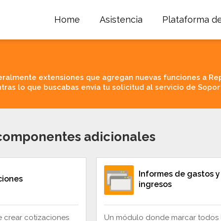
Home
Asistencia
Plataforma d
ralmente extensiones que agregan nuevas funciones a Re
tras lo que buscabas envía tu solicitud al servicio de Sopor
 componentes adicionales
Informes de gastos y
ciones
ingresos
crear cotizaciones
Un módulo donde marcar todos 