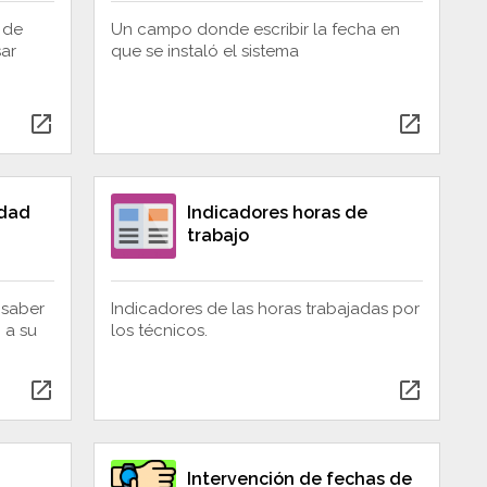
 de
Un campo donde escribir la fecha en
ar
que se instaló el sistema
open_in_new
open_in_new
idad
Indicadores horas de
trabajo
 saber
Indicadores de las horas trabajadas por
 a su
los técnicos.
open_in_new
open_in_new
Intervención de fechas de