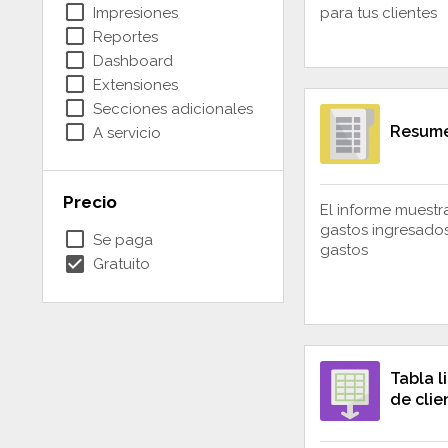
check_box_outline_blank
Impresiones
para tus clientes
check_box_outline_blank
Reportes
check_box_outline_blank
Dashboard
check_box_outline_blank
Extensiones
check_box_outline_blank
Secciones adicionales
check_box_outline_blank
Resume
A servicio
Precio
El informe muestr
gastos ingresados
check_box_outline_blank
Se paga
gastos
check_box
Gratuito
Tabla l
de clie