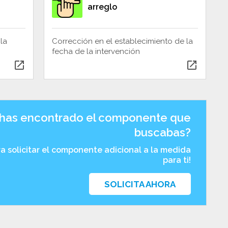
arreglo
la
Corrección en el establecimiento de la
fecha de la intervención
open_in_new
open_in_new
has encontrado el componente que
buscabas?
ra solicitar el componente adicional a la medida
para ti!
SOLICITA AHORA