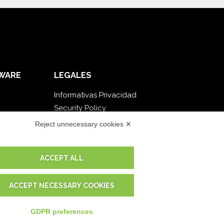
WARE
LEGALES
Informativas Privacidad
Security Policy
Documentación contractual y RGPD
Reject unnecessary cookies ✕
Condiciones generales de suministro
Condiciones de venta
ACCEPT ALL
Condiciones del servicio de soporte
Configuraciones cookie
ACCEPT NECESSARY COOKIES
GDPR preferences