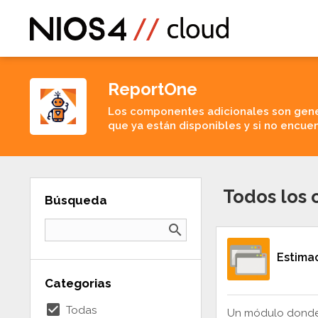
ReportOne
Los componentes adicionales son gene
que ya están disponibles y si no encuen
Todos los
Búsqueda
search
Estima
Categorias
check_box
Todas
Un módulo donde 