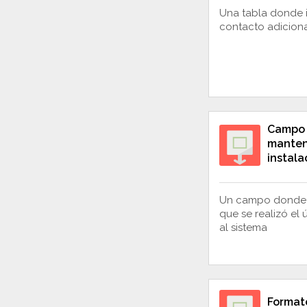
Una tabla donde i
contacto adiciona
Campo 
manten
instala
Un campo donde e
que se realizó el
al sistema
Format