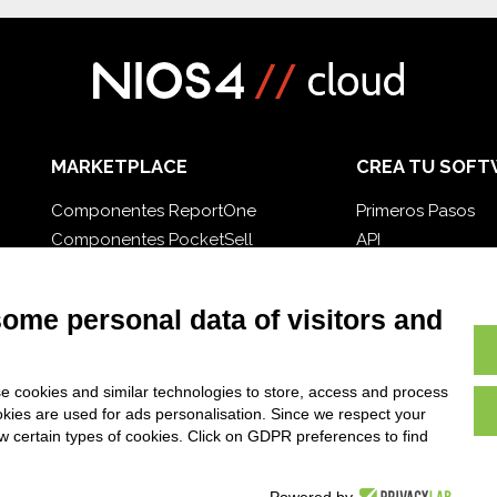
MARKETPLACE
CREA TU SOFT
Componentes ReportOne
Primeros Pasos
Componentes PocketSell
API
Componentes D-TEC
E-Book
Componentes Invoice4Cloud
Blog
some personal data of visitors and
e cookies and similar technologies to store, access and process
okies are used for ads personalisation. Since we respect your
ow certain types of cookies. Click on GDPR preferences to find