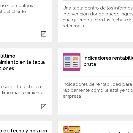
nsertar cualquier
Una tabla dentro de los informes
l del cliente
intervención donde puede ingres
cualquier nota con las fechas de
referencia
open_in_new
último
Indicadores rentabil
imiento en la tabla
bruta
ciones
Indicadores de rentabilidad para
scribir la fecha en
rápidamente cómo le está yendo
 último mantenimiento
empresa
open_in_new
o de fecha y hora en