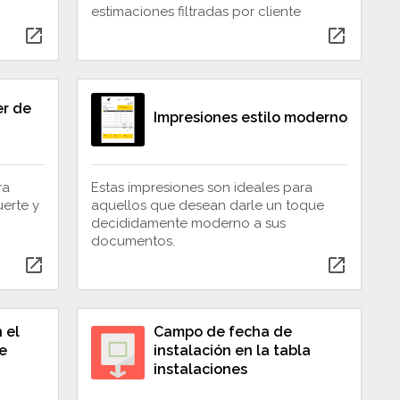
estimaciones filtradas por cliente
open_in_new
open_in_new
er de
Impresiones estilo moderno
ra
Estas impresiones son ideales para
erte y
aquellos que desean darle un toque
decididamente moderno a sus
documentos.
open_in_new
open_in_new
 el
Campo de fecha de
e
instalación en la tabla
instalaciones