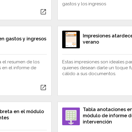
gastos y los ingresos
open_in_new
Impresiones atardec
n gastos y ingresos
verano
a el resumen de los
Estas impresiones son ideales pa
 en el informe de
quienes desean darle un toque fu
cálido a sus documentos.
open_in_new
Tabla anotaciones en
ibreta en el módulo
módulo de informe d
ntes
intervención