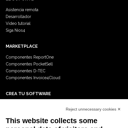
Asistencia remota
Desarrollador
Video tutorial
Siga Nios4
MARKETPLACE
Componentes ReportOne
Componentes PocketSell
Componentes D-TEC
Componentes Invoice4Cloud
CREA TU SOFTWARE
Primeros Pasos
Reject unnecessary cookies ✕
API
E-Book
This website collects some
Blog