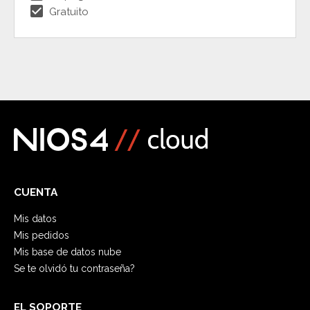
check_box
Gratuito
CUENTA
Mis datos
Mis pedidos
Mis base de datos nube
Se te olvidó tu contraseña?
EL SOPORTE