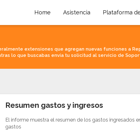
Home
Asistencia
Plataforma d
ralmente extensiones que agregan nuevas funciones a Re
tras lo que buscabas envía tu solicitud al servicio de Sopor
Resumen gastos y ingresos
El informe muestra el resumen de los gastos ingresados e
gastos