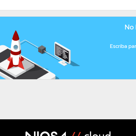
No 
Escriba pa