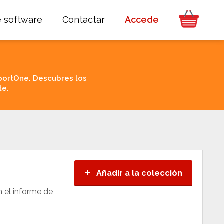
e software
Contactar
Accede
portOne. Descubres los
te.
+
Añadir a la colección
n el informe de