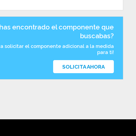
has encontrado el componente que
buscabas?
ra solicitar el componente adicional a la medida
para ti!
SOLICITA AHORA