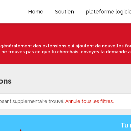
Home
Soutien
plateforme logicie
énéralement des extensions qui ajoutent de nouvelles fon
u ne trouves pas ce que tu cherchais, envoyes ta demande a
ons
sant supplementaire trouvé.
Annule tous les filtres.
Tu 