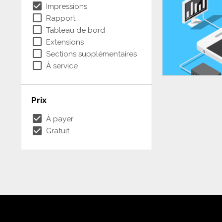
check_box
Impressions
check_box_outline_blank
Rapport
check_box_outline_blank
Tableau de bord
check_box_outline_blank
Extensions
check_box_outline_blank
Sections supplémentaires
check_box_outline_blank
À service
Prix
check_box
À payer
check_box
Gratuit