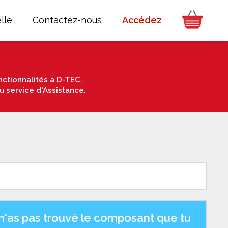
lle
Contactez-nous
Accédez
ctionnalités à D-TEC.
u service d'Assistance.
n'as pas trouvé le composant que tu