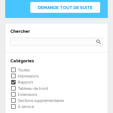
DEMANDE TOUT DE SUITE
Chercher
search
Catégories
check_box_outline_blank
Toutes
check_box_outline_blank
Impressions
check_box
Rapport
check_box_outline_blank
Tableau de bord
check_box_outline_blank
Extensions
check_box_outline_blank
Sections supplémentaires
check_box_outline_blank
À service