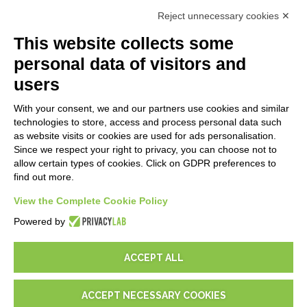
Premiers Pas
Reject unnecessary cookies ✕
API
E-Book
This website collects some
Blog
personal data of visitors and
users
MENTIONS LÉGALES
With your consent, we and our partners use cookies and similar
Politiques de confidentialité
technologies to store, access and process personal data such
Security Policy
as website visits or cookies are used for ads personalisation.
Since we respect your right to privacy, you can choose not to
Documentation contractuelle et RGPD
allow certain types of cookies. Click on GDPR preferences to
Conditions générales de livraison
find out more.
Conditions générales de vente
Conditions du service d'assistance
View the Complete Cookie Policy
Paramètres cookie
Powered by
ACCEPT ALL
ACCEPT NECESSARY COOKIES