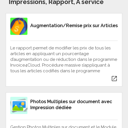
Impressions, Rapport, À service
Augmentation/Remise prix sur Articles
Le rapport permet de modifier les prix de tous les
articles en appliquant un pourcentage
d’augmentation ou de réduction dans le programme
Invoice4Cloud. Procédure massive s’appliquant à
tous les articles codifiés dans le programme
open_in_new
Photos Multiples sur document avec
Impression dédiée
Gestion Photos Multiples sur document et le Module