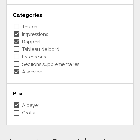
Catégories
check_box_outline_blank
Toutes
check_box
Impressions
check_box
Rapport
check_box_outline_blank
Tableau de bord
check_box_outline_blank
Extensions
check_box_outline_blank
Sections supplémentaires
check_box
À service
Prix
check_box
À payer
check_box_outline_blank
Gratuit