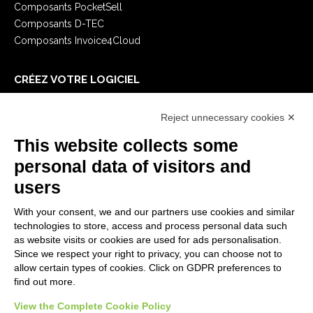
Composants PocketSell
Composants D-TEC
Composants Invoice4Cloud
CRÉEZ VOTRE LOGICIEL
Premiers Pas
Reject unnecessary cookies ✕
API
E-Book
This website collects some
Blog
personal data of visitors and
users
MENTIONS LÉGALES
With your consent, we and our partners use cookies and similar
Politiques de confidentialité
technologies to store, access and process personal data such
Security Policy
as website visits or cookies are used for ads personalisation.
Since we respect your right to privacy, you can choose not to
Documentation contractuelle et RGPD
allow certain types of cookies. Click on GDPR preferences to
Conditions générales de livraison
find out more.
Conditions générales de vente
View the Complete Cookie Policy
Conditions du service d'assistance