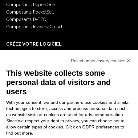
Composants ReportOne
Composants PocketSell
Composants D-TEC
Composants Invoice4Cloud
CRÉEZ VOTRE LOGICIEL
Premiers Pas
Reject unnecessary cookies ✕
API
E-Book
This website collects some
Blog
personal data of visitors and
users
MENTIONS LÉGALES
With your consent, we and our partners use cookies and similar
Politiques de confidentialité
technologies to store, access and process personal data such
Security Policy
as website visits or cookies are used for ads personalisation.
Since we respect your right to privacy, you can choose not to
Documentation contractuelle et RGPD
allow certain types of cookies. Click on GDPR preferences to
Conditions générales de livraison
find out more.
Conditions générales de vente