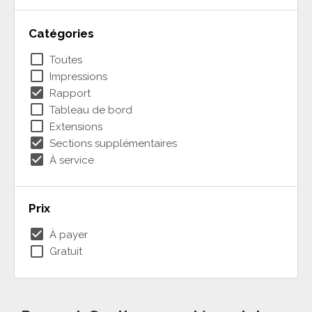
Catégories
check_box_outline_blank
Toutes
check_box_outline_blank
Impressions
check_box
Rapport
check_box_outline_blank
Tableau de bord
check_box_outline_blank
Extensions
check_box
Sections supplémentaires
check_box
À service
Prix
check_box
À payer
check_box_outline_blank
Gratuit