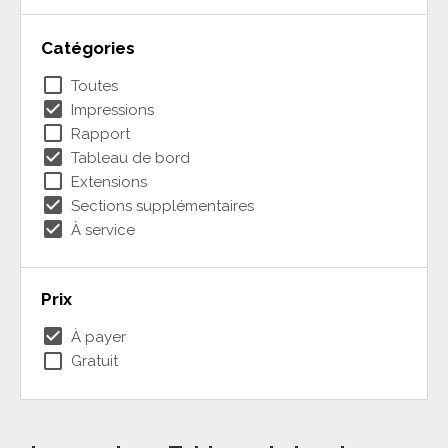
Catégories
check_box_outline_blank
Toutes
check_box
Impressions
check_box_outline_blank
Rapport
check_box
Tableau de bord
check_box_outline_blank
Extensions
check_box
Sections supplémentaires
check_box
À service
Prix
check_box
À payer
check_box_outline_blank
Gratuit