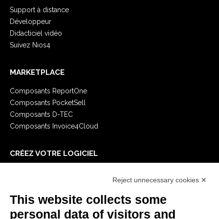
Support à distance
Développeur
Didacticiel vidéo
Suivez Nios4
MARKETPLACE
Composants ReportOne
Composants PocketSell
Composants D-TEC
Composants Invoice4Cloud
CRÉEZ VOTRE LOGICIEL
Premiers Pas
Reject unnecessary cookies ✕
API
E-Book
This website collects some
Blog
personal data of visitors and