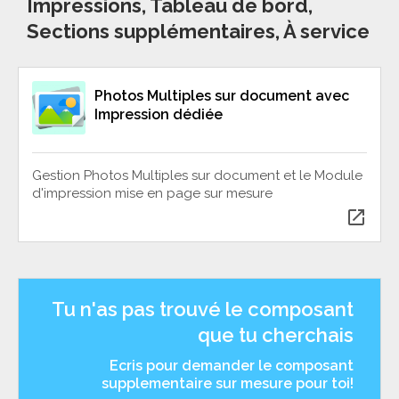
Impressions, Tableau de bord,
Sections supplémentaires, À service
Photos Multiples sur document avec
Impression dédiée
Gestion Photos Multiples sur document et le Module
d'impression mise en page sur mesure
open_in_new
Tu n'as pas trouvé le composant
que tu cherchais
Ecris pour demander le composant
supplementaire sur mesure pour toi!