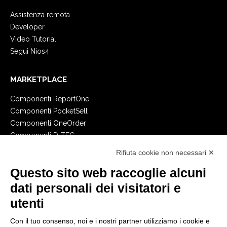
Assistenza remota
Developer
Video Tutorial
Segui Nios4
MARKETPLACE
Componenti ReportOne
Componenti PocketSell
Componenti OneOrder
Componenti D-TEC
Componenti Invoice4Cloud
Rifiuta cookie non necessari ✕
Questo sito web raccoglie alcuni
CREA IL TUO GESTIONALE
dati personali dei visitatori e
Primi passi
utenti
API
E-Book
Con il tuo consenso, noi e i nostri partner utilizziamo i cookie e