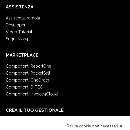
ASSISTENZA
Assistenza remota
Developer
Video Tutorial
Segui Nios4
MARKETPLACE
Componenti ReportOne
Componenti PocketSell
Componenti OneOrder
Componenti D-TEC
Componenti Invoice4Cloud
CREA IL TUO GESTIONALE
Primi passi
Rifiuta cookie non necessari ✕
API