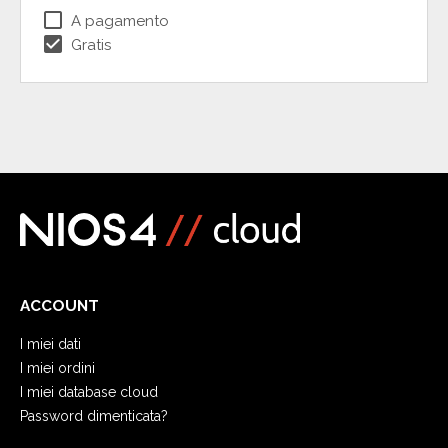
check_box_outline_blank
A pagamento
check_box
Gratis
ACCOUNT
I miei dati
I miei ordini
I miei database cloud
Password dimenticata?