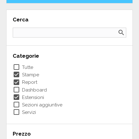
Cerca
search
Categorie
check_box_outline_blank
Tutte
check_box
Stampe
check_box
Report
check_box_outline_blank
Dashboard
check_box
Estensioni
check_box_outline_blank
Sezioni aggiuntive
check_box_outline_blank
Servizi
Prezzo