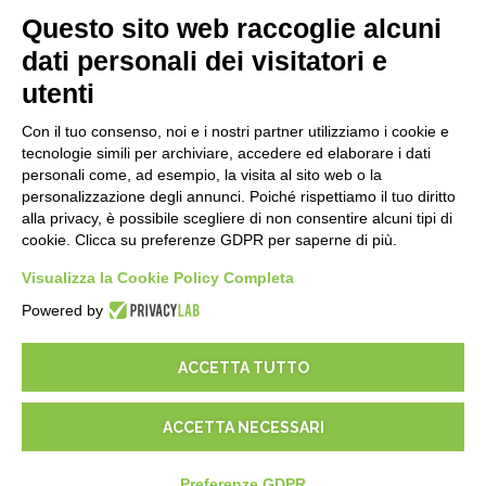
E-Book
Questo sito web raccoglie alcuni
Blog
dati personali dei visitatori e
utenti
NOTE LEGALI
Con il tuo consenso, noi e i nostri partner utilizziamo i cookie e
Informative Privacy
tecnologie simili per archiviare, accedere ed elaborare i dati
Security Policy
personali come, ad esempio, la visita al sito web o la
personalizzazione degli annunci. Poiché rispettiamo il tuo diritto
Documentazione contrattuale e GDPR
alla privacy, è possibile scegliere di non consentire alcuni tipi di
Condizioni generali di fornitura
cookie. Clicca su preferenze GDPR per saperne di più.
Condizioni di vendita
Condizioni del servizio di supporto
Visualizza la Cookie Policy Completa
Impostazioni cookie
Powered by
ACCETTA TUTTO
ACCETTA NECESSARI
© 2026
D-One Software House
-
Tutti i diritti sono riservati -
P.IVA:
02211990367 -
Via Genova, 12, 41012 Carpi (Mo) -
Mappa del sito
-
Preferenze GDPR