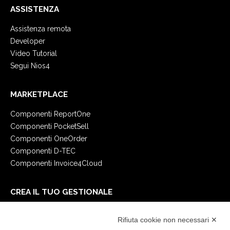
ASSISTENZA
Assistenza remota
Developer
Video Tutorial
Segui Nios4
MARKETPLACE
Componenti ReportOne
Componenti PocketSell
Componenti OneOrder
Componenti D-TEC
Componenti Invoice4Cloud
CREA IL TUO GESTIONALE
Primi passi
Rifiuta cookie non necessari ✕
API