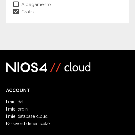
check_box_outline_blank
A pagamento
check_box
Gratis
ACCOUNT
I miei dati
I miei ordini
I miei database cloud
Password dimenticata?