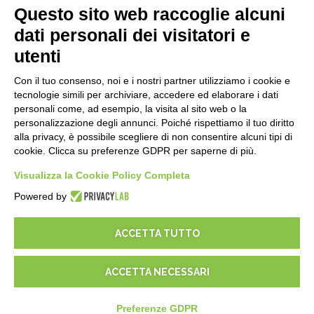
E-Book
Questo sito web raccoglie alcuni
Blog
dati personali dei visitatori e
utenti
NOTE LEGALI
Con il tuo consenso, noi e i nostri partner utilizziamo i cookie e
Informative Privacy
tecnologie simili per archiviare, accedere ed elaborare i dati
Security Policy
personali come, ad esempio, la visita al sito web o la
personalizzazione degli annunci. Poiché rispettiamo il tuo diritto
Documentazione contrattuale e GDPR
alla privacy, è possibile scegliere di non consentire alcuni tipi di
Condizioni generali di fornitura
cookie. Clicca su preferenze GDPR per saperne di più.
Condizioni di vendita
Condizioni del servizio di supporto
Visualizza la Cookie Policy Completa
Impostazioni cookie
Powered by
ACCETTA TUTTO
ACCETTA NECESSARI
© 2026
D-One Software House
-
Tutti i diritti sono riservati -
P.IVA:
02211990367 -
Via Genova, 12, 41012 Carpi (Mo) -
Mappa del sito
-
Preferenze GDPR
-
EUR
€