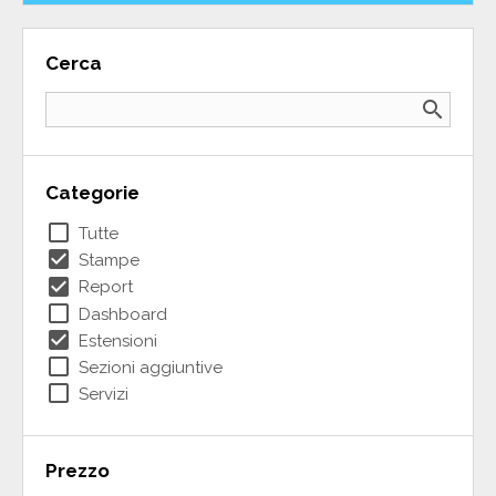
Cerca
search
Categorie
check_box_outline_blank
Tutte
check_box
Stampe
check_box
Report
check_box_outline_blank
Dashboard
check_box
Estensioni
check_box_outline_blank
Sezioni aggiuntive
check_box_outline_blank
Servizi
Prezzo