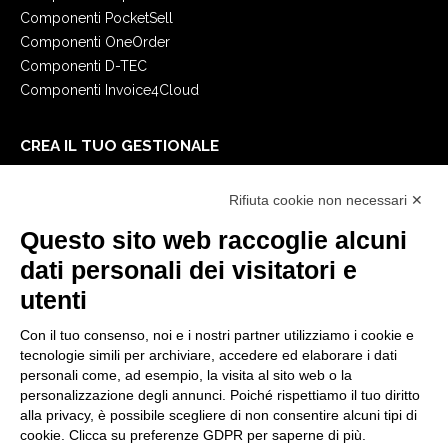
Componenti PocketSell
Componenti OneOrder
Componenti D-TEC
Componenti Invoice4Cloud
CREA IL TUO GESTIONALE
Primi passi
Rifiuta cookie non necessari ✕
API
E-Book
Questo sito web raccoglie alcuni
Blog
dati personali dei visitatori e
utenti
NOTE LEGALI
Con il tuo consenso, noi e i nostri partner utilizziamo i cookie e
Informative Privacy
tecnologie simili per archiviare, accedere ed elaborare i dati
Security Policy
personali come, ad esempio, la visita al sito web o la
personalizzazione degli annunci. Poiché rispettiamo il tuo diritto
Documentazione contrattuale e GDPR
alla privacy, è possibile scegliere di non consentire alcuni tipi di
Condizioni generali di fornitura
cookie. Clicca su preferenze GDPR per saperne di più.
Condizioni di vendita