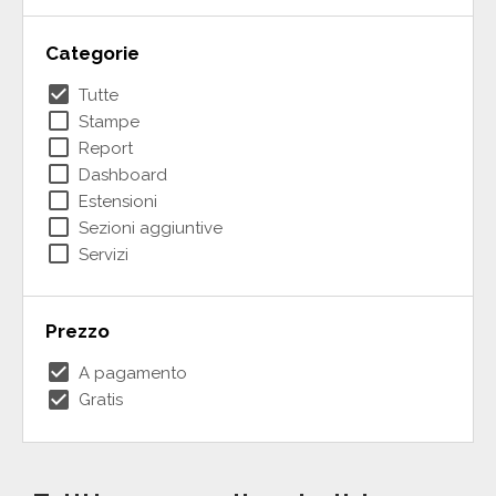
Categorie
check_box
Tutte
check_box_outline_blank
Stampe
check_box_outline_blank
Report
check_box_outline_blank
Dashboard
check_box_outline_blank
Estensioni
check_box_outline_blank
Sezioni aggiuntive
check_box_outline_blank
Servizi
Prezzo
check_box
A pagamento
check_box
Gratis