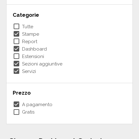
Categorie
check_box_outline_blank
Tutte
check_box
Stampe
check_box_outline_blank
Report
check_box
Dashboard
check_box_outline_blank
Estensioni
check_box
Sezioni aggiuntive
check_box
Servizi
Prezzo
check_box
A pagamento
check_box_outline_blank
Gratis