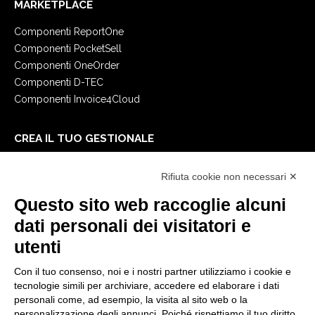
MARKETPLACE
Componenti ReportOne
Componenti PocketSell
Componenti OneOrder
Componenti D-TEC
Componenti Invoice4Cloud
CREA IL TUO GESTIONALE
Primi passi
Rifiuta cookie non necessari ✕
API
E-Book
Questo sito web raccoglie alcuni
Blog
dati personali dei visitatori e
utenti
NOTE LEGALI
Con il tuo consenso, noi e i nostri partner utilizziamo i cookie e
Informative Privacy
tecnologie simili per archiviare, accedere ed elaborare i dati
Security Policy
personali come, ad esempio, la visita al sito web o la
personalizzazione degli annunci. Poiché rispettiamo il tuo diritto