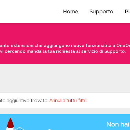
Home
Supporto
P
nte estensioni che aggiungono nuove funzionalità a OneOrd
avi cercando manda la tua richiesta al servizio di Supporto.
e aggiuntivo trovato.
Annulla tutti i filtri.
Non hai