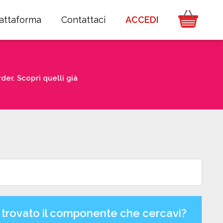
iattaforma
Contattaci
ACCEDI
er. Scopri quelli già
 trovato il componente che cercavi?