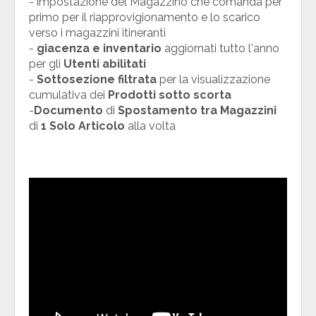
- impostazione del Magazzino che comanda per
primo per il riapprovigionamento e lo scarico
verso i magazzini itineranti
-
giacenza e inventario
aggiornati tutto l'anno
per gli
Utenti abilitati
-
Sottosezione filtrata
per la visualizzazione
cumulativa dei
Prodotti sotto scorta
-
Documento
di
Spostamento tra Magazzini
di
1 Solo Articolo
alla volta