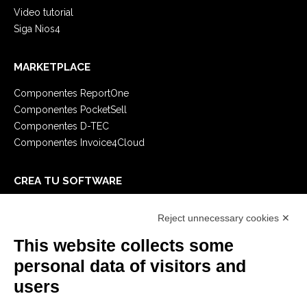
Video tutorial
Siga Nios4
MARKETPLACE
Componentes ReportOne
Componentes PocketSell
Componentes D-TEC
Componentes Invoice4Cloud
CREA TU SOFTWARE
Primeros Pasos
Reject unnecessary cookies ✕
API
E-Book
This website collects some
Blog
personal data of visitors and
users
LEGALES