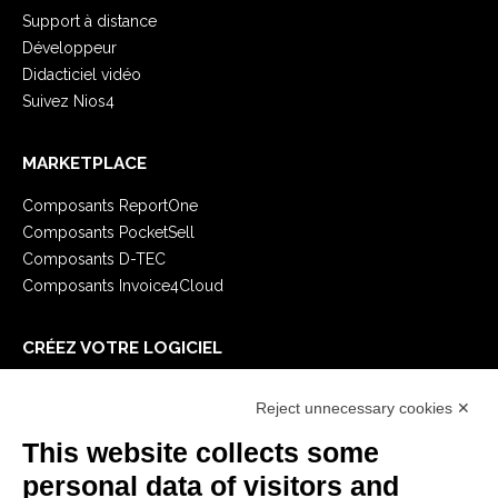
Support à distance
Développeur
Didacticiel vidéo
Suivez Nios4
MARKETPLACE
Composants ReportOne
Composants PocketSell
Composants D-TEC
Composants Invoice4Cloud
CRÉEZ VOTRE LOGICIEL
Premiers Pas
Reject unnecessary cookies ✕
API
E-Book
This website collects some
Blog
personal data of visitors and