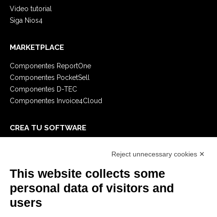
Video tutorial
Siga Nios4
MARKETPLACE
Componentes ReportOne
Componentes PocketSell
Componentes D-TEC
Componentes Invoice4Cloud
CREA TU SOFTWARE
Primeros Pasos
Reject unnecessary cookies ✕
API
E-Book
This website collects some
Blog
personal data of visitors and
users
LEGALES