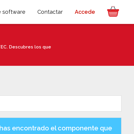
e software
Contactar
Accede
EC. Descubres los que
has encontrado el componente que