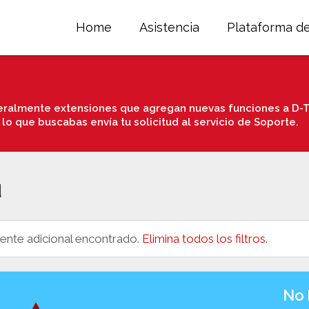
Home
Asistencia
Plataforma d
ralmente extensiones que agregan nuevas funciones a D-T
 lo que buscabas envía tu solicitud al servicio de Soporte.
d
nte adicional encontrado.
Elimina todos los filtros.
No 