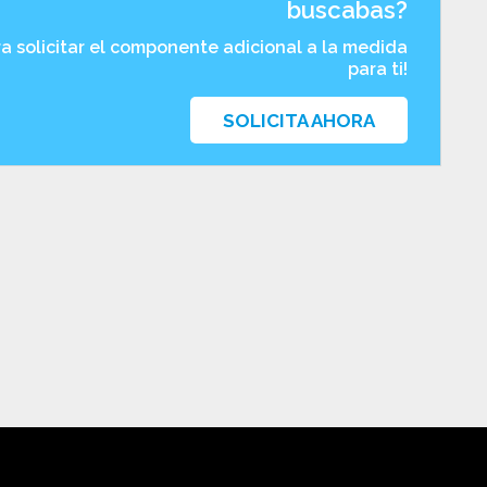
buscabas?
ra solicitar el componente adicional a la medida
para ti!
SOLICITA AHORA