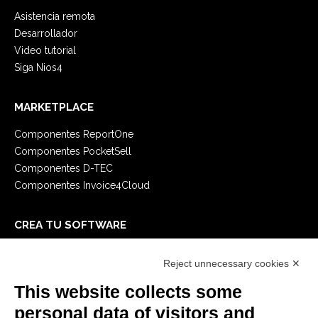
Asistencia remota
Desarrollador
Video tutorial
Siga Nios4
MARKETPLACE
Componentes ReportOne
Componentes PocketSell
Componentes D-TEC
Componentes Invoice4Cloud
CREA TU SOFTWARE
Primeros Pasos
Reject unnecessary cookies ✕
API
E-Book
This website collects some
Blog
personal data of visitors and