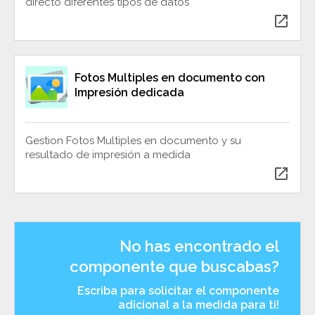
directo diferentes tipos de datos
open_in_new
Fotos Multiples en documento con
Impresión dedicada
Gestion Fotos Multiples en documento y su
resultado de impresión a medida
open_in_new
No has encontrado el
componente que buscabas?
Escriba para solicitar el componente
adicional a la medida para ti!