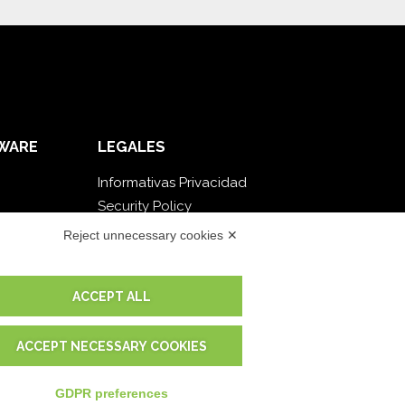
WARE
LEGALES
Informativas Privacidad
Security Policy
Documentación contractual y RGPD
Reject unnecessary cookies ✕
Condiciones generales de suministro
Condiciones de venta
ACCEPT ALL
Condiciones del servicio de soporte
Configuraciones cookie
ACCEPT NECESSARY COOKIES
GDPR preferences