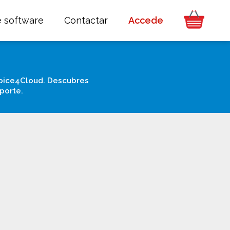
e software
Contactar
Accede
voice4Cloud. Descubres
oporte.