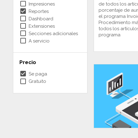
check_box_outline_blank
Impresiones
de todos los artí
check_box
porcentaje de au
Reportes
el programa Invo
check_box_outline_blank
Dashboard
Procedimiento má
check_box_outline_blank
Extensiones
todos los artículo
check_box_outline_blank
Secciones adicionales
programa
check_box_outline_blank
A servicio
Precio
check_box
Se paga
check_box_outline_blank
Gratuito