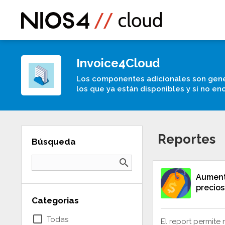
Invoice4Cloud
Los componentes adicionales son gene
los que ya están disponibles y si no en
Reportes
Búsqueda
search
Aumen
precios
Categorias
check_box_outline_blank
Todas
El report permite 