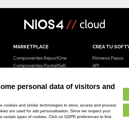
MARKETPLACE
CREA TU SOFT
Componentes ReportOne
Primeros Pasos
Componentes PocketSell
API
Componentes D-TEC
E-Book
Componentes Invoice4Cloud
Blog
some personal data of visitors and
e cookies and similar technologies to store, access and process
okies are used for ads personalisation. Since we respect your
ow certain types of cookies. Click on GDPR preferences to find