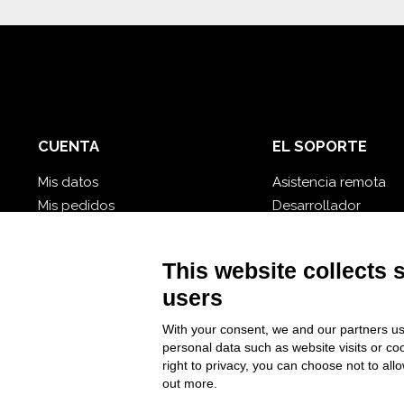
CUENTA
EL SOPORTE
Mis datos
Asistencia remota
Mis pedidos
Desarrollador
Mis base de datos nube
Video tutorial
Se te olvidó tu contraseña?
Siga Nios4
This website collects 
users
With your consent, we and our partners us
personal data such as website visits or co
right to privacy, you can choose not to all
out more.