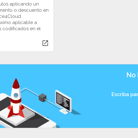
culos aplicando un
mento o descuento en
ice4Cloud.
ximo aplicable a
s codificados en el
open_in_new
No 
Escriba pa