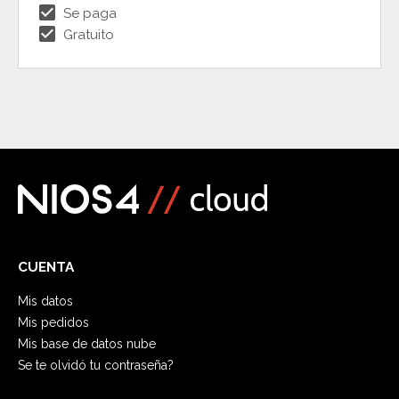
check_box
Se paga
check_box
Gratuito
CUENTA
Mis datos
Mis pedidos
Mis base de datos nube
Se te olvidó tu contraseña?