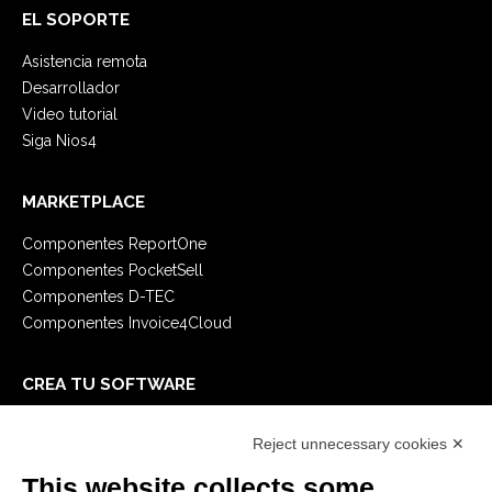
EL SOPORTE
Asistencia remota
Desarrollador
Video tutorial
Siga Nios4
MARKETPLACE
Componentes ReportOne
Componentes PocketSell
Componentes D-TEC
Componentes Invoice4Cloud
CREA TU SOFTWARE
Primeros Pasos
Reject unnecessary cookies ✕
API
E-Book
This website collects some