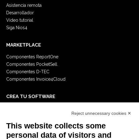
Asistencia remota
Desarrollador
Video tutorial
Siga Nios4
MARKETPLACE
Componentes ReportOne
Componentes PocketSell
Componentes D-TEC
Componentes Invoice4Cloud
CREA TU SOFTWARE
Primeros Pasos
Reject unnecessary cookies ✕
API
E-Book
This website collects some
Blog
personal data of visitors and