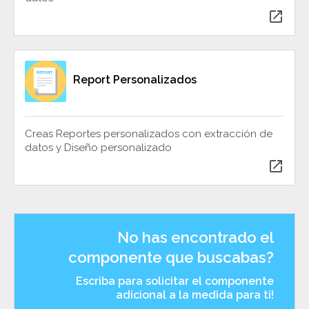
open_in_new
Report Personalizados
Creas Reportes personalizados con extracción de
datos y Diseño personalizado
open_in_new
No has encontrado el
componente que buscabas?
Escriba para solicitar el componente
adicional a la medida para ti!