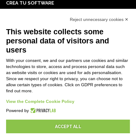
CREA TU SOFTWARE
Primeros Pasos
Reject unnecessary cookies ✕
API
E-Book
This website collects some
Blog
personal data of visitors and
users
LEGALES
With your consent, we and our partners use cookies and similar
Informativas Privacidad
technologies to store, access and process personal data such
Security Policy
as website visits or cookies are used for ads personalisation.
Since we respect your right to privacy, you can choose not to
Documentación contractual y RGPD
allow certain types of cookies. Click on GDPR preferences to
Condiciones generales de suministro
find out more.
Condiciones de venta
View the Complete Cookie Policy
Condiciones del servicio de soporte
Configuraciones cookie
Powered by
ACCEPT ALL