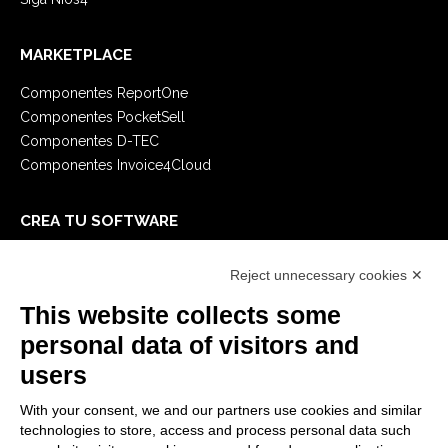
MARKETPLACE
Componentes ReportOne
Componentes PocketSell
Componentes D-TEC
Componentes Invoice4Cloud
CREA TU SOFTWARE
Primeros Pasos
Reject unnecessary cookies ✕
API
E-Book
This website collects some
Blog
personal data of visitors and
users
LEGALES
With your consent, we and our partners use cookies and similar
Informativas Privacidad
technologies to store, access and process personal data such