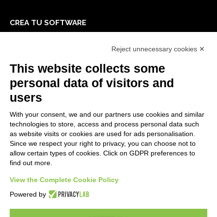
CREA TU SOFTWARE
Primeros Pasos
Reject unnecessary cookies ✕
API
E-Book
This website collects some
Blog
personal data of visitors and
users
LEGALES
With your consent, we and our partners use cookies and similar
Informativas Privacidad
technologies to store, access and process personal data such
Security Policy
as website visits or cookies are used for ads personalisation.
Since we respect your right to privacy, you can choose not to
Documentación contractual y RGPD
allow certain types of cookies. Click on GDPR preferences to
Condiciones generales de suministro
find out more.
Condiciones de venta
View the Complete Cookie Policy
Condiciones del servicio de soporte
Configuraciones cookie
Powered by