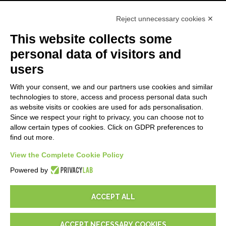
Primeros Pasos
Reject unnecessary cookies ✕
API
E-Book
This website collects some
Blog
personal data of visitors and
users
LEGALES
With your consent, we and our partners use cookies and similar
Informativas Privacidad
technologies to store, access and process personal data such
Security Policy
as website visits or cookies are used for ads personalisation.
Since we respect your right to privacy, you can choose not to
Documentación contractual y RGPD
allow certain types of cookies. Click on GDPR preferences to
Condiciones generales de suministro
find out more.
Condiciones de venta
Condiciones del servicio de soporte
View the Complete Cookie Policy
Configuraciones cookie
Powered by
ACCEPT ALL
ACCEPT NECESSARY COOKIES