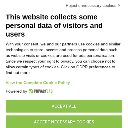
Primeros Pasos
Reject unnecessary cookies ✕
API
E-Book
This website collects some
Blog
personal data of visitors and
users
LEGALES
With your consent, we and our partners use cookies and similar
Informativas Privacidad
technologies to store, access and process personal data such
Security Policy
as website visits or cookies are used for ads personalisation.
Since we respect your right to privacy, you can choose not to
Documentación contractual y RGPD
allow certain types of cookies. Click on GDPR preferences to
Condiciones generales de suministro
find out more.
Condiciones de venta
Condiciones del servicio de soporte
View the Complete Cookie Policy
Configuraciones cookie
Powered by
ACCEPT ALL
ACCEPT NECESSARY COOKIES
© 2026
D-One Software House
-
Todos los derechos reservados -