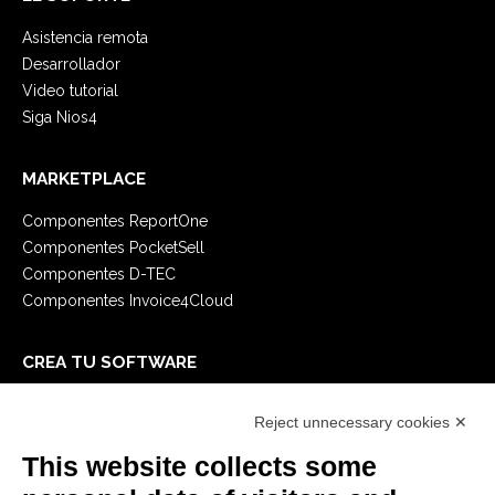
Asistencia remota
Desarrollador
Video tutorial
Siga Nios4
MARKETPLACE
Componentes ReportOne
Componentes PocketSell
Componentes D-TEC
Componentes Invoice4Cloud
CREA TU SOFTWARE
Primeros Pasos
Reject unnecessary cookies ✕
API
E-Book
This website collects some
Blog