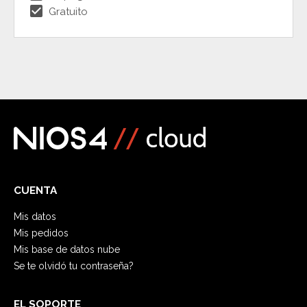
check_box
Gratuito
CUENTA
Mis datos
Mis pedidos
Mis base de datos nube
Se te olvidó tu contraseña?
EL SOPORTE