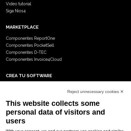
Video tutorial
Siga Nios4
MARKETPLACE
Componentes ReportOne
Componentes PocketSell
Componentes D-TEC
Componentes Invoice4Cloud
CREA TU SOFTWARE
Primeros Pasos
Reject unnecessary cookies ✕
API
E-Book
This website collects some
Blog
personal data of visitors and
users
LEGALES