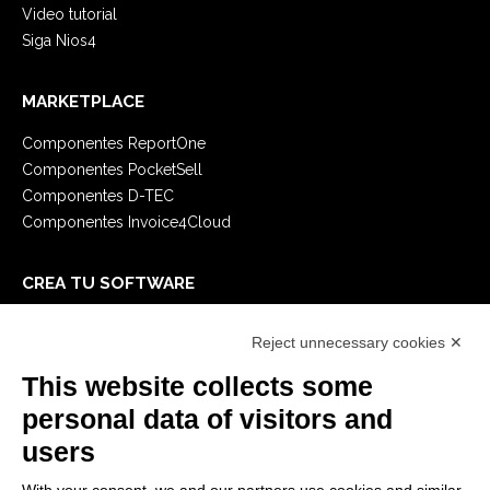
Video tutorial
Siga Nios4
MARKETPLACE
Componentes ReportOne
Componentes PocketSell
Componentes D-TEC
Componentes Invoice4Cloud
CREA TU SOFTWARE
Primeros Pasos
Reject unnecessary cookies ✕
API
E-Book
This website collects some
Blog
personal data of visitors and
users
LEGALES