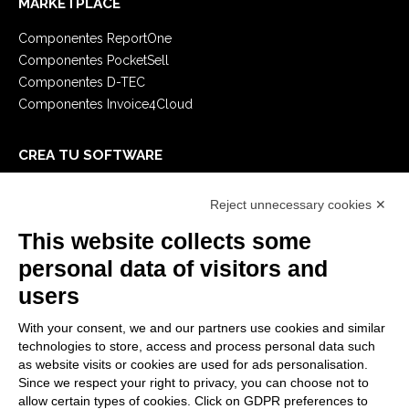
MARKETPLACE
Componentes ReportOne
Componentes PocketSell
Componentes D-TEC
Componentes Invoice4Cloud
CREA TU SOFTWARE
Primeros Pasos
Reject unnecessary cookies ✕
API
E-Book
This website collects some
Blog
personal data of visitors and
users
LEGALES
With your consent, we and our partners use cookies and similar
Informativas Privacidad
technologies to store, access and process personal data such
Security Policy
as website visits or cookies are used for ads personalisation.
Since we respect your right to privacy, you can choose not to
Documentación contractual y RGPD
allow certain types of cookies. Click on GDPR preferences to
Condiciones generales de suministro