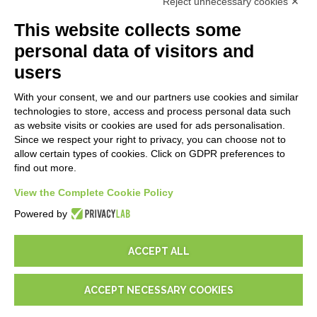
Reject unnecessary cookies ✕
API
E-Book
This website collects some
Blog
personal data of visitors and
users
LEGALES
With your consent, we and our partners use cookies and similar
Informativas Privacidad
technologies to store, access and process personal data such
Security Policy
as website visits or cookies are used for ads personalisation.
Since we respect your right to privacy, you can choose not to
Documentación contractual y RGPD
allow certain types of cookies. Click on GDPR preferences to
Condiciones generales de suministro
find out more.
Condiciones de venta
View the Complete Cookie Policy
Condiciones del servicio de soporte
Configuraciones cookie
Powered by
ACCEPT ALL
ACCEPT NECESSARY COOKIES
© 2026
D-One Software House
-
Todos los derechos reservados -
P.IVA: 02211990367 -
Via Genova, 12, 41012 Carpi (Mo) -
Mapa del sitio