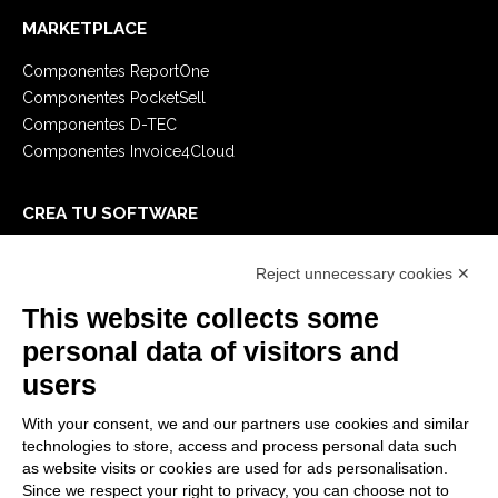
MARKETPLACE
Componentes ReportOne
Componentes PocketSell
Componentes D-TEC
Componentes Invoice4Cloud
CREA TU SOFTWARE
Primeros Pasos
Reject unnecessary cookies ✕
API
E-Book
This website collects some
Blog
personal data of visitors and
users
LEGALES
With your consent, we and our partners use cookies and similar
Informativas Privacidad
technologies to store, access and process personal data such
Security Policy
as website visits or cookies are used for ads personalisation.
Since we respect your right to privacy, you can choose not to
Documentación contractual y RGPD