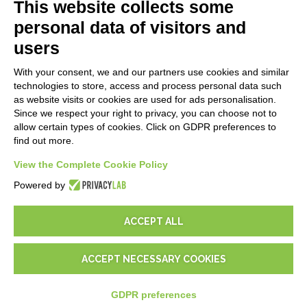
E-Book
This website collects some
Blog
personal data of visitors and
users
LEGALES
With your consent, we and our partners use cookies and similar
Informativas Privacidad
technologies to store, access and process personal data such
Security Policy
as website visits or cookies are used for ads personalisation.
Since we respect your right to privacy, you can choose not to
Documentación contractual y RGPD
allow certain types of cookies. Click on GDPR preferences to
Condiciones generales de suministro
find out more.
Condiciones de venta
Condiciones del servicio de soporte
View the Complete Cookie Policy
Configuraciones cookie
Powered by
ACCEPT ALL
ACCEPT NECESSARY COOKIES
© 2026
D-One Software House
-
Todos los derechos reservados -
P.IVA: 02211990367 -
Via Genova, 12, 41012 Carpi (Mo) -
Mapa del sitio
GDPR preferences
web
-
-
EUR
€