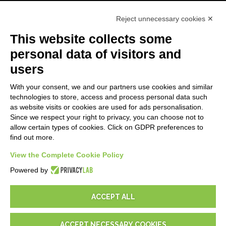
Primeros Pasos
Reject unnecessary cookies ✕
API
E-Book
This website collects some
Blog
personal data of visitors and
users
LEGALES
With your consent, we and our partners use cookies and similar
Informativas Privacidad
technologies to store, access and process personal data such
Security Policy
as website visits or cookies are used for ads personalisation.
Since we respect your right to privacy, you can choose not to
Documentación contractual y RGPD
allow certain types of cookies. Click on GDPR preferences to
Condiciones generales de suministro
find out more.
Condiciones de venta
View the Complete Cookie Policy
Condiciones del servicio de soporte
Configuraciones cookie
Powered by
ACCEPT ALL
ACCEPT NECESSARY COOKIES