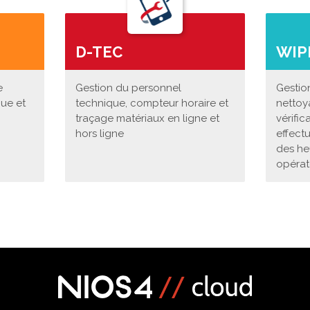
D-TEC
WIP
e
Gestion du personnel
Gestio
que et
technique, compteur horaire et
nettoy
traçage matériaux en ligne et
vérific
hors ligne
effectu
des he
opérat