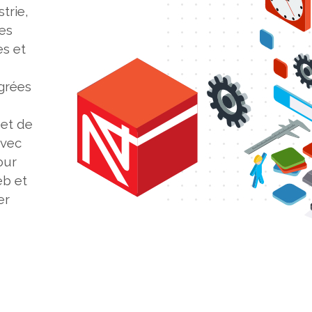
strie,
es
es et
égrées
 et de
avec
our
eb et
er