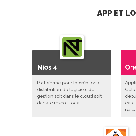
APP ET L
Nios 4
On
Plateforme pour la création et
Appl
distribution de logiciels de
Coll
gestion soit dans le cloud soit
dépl
dans le réseau local
cata
rése