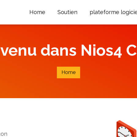
Home
Soutien
plateforme logicie
venu dans Nios4 
Home
çon