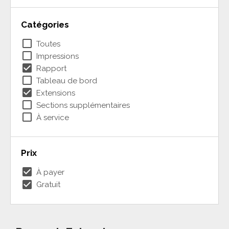
Catégories
check_box_outline_blank
Toutes
check_box_outline_blank
Impressions
check_box
Rapport
check_box_outline_blank
Tableau de bord
check_box
Extensions
check_box_outline_blank
Sections supplémentaires
check_box_outline_blank
À service
Prix
check_box
À payer
check_box
Gratuit