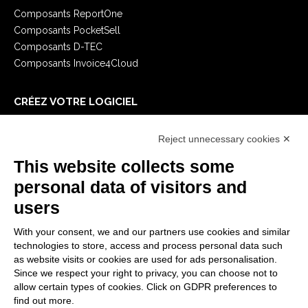
Composants ReportOne
Composants PocketSell
Composants D-TEC
Composants Invoice4Cloud
CRÉEZ VOTRE LOGICIEL
Premiers Pas
Reject unnecessary cookies ✕
API
E-Book
This website collects some
Blog
personal data of visitors and
users
MENTIONS LÉGALES
With your consent, we and our partners use cookies and similar
Politiques de confidentialité
technologies to store, access and process personal data such
Security Policy
as website visits or cookies are used for ads personalisation.
Since we respect your right to privacy, you can choose not to
Documentation contractuelle et RGPD
allow certain types of cookies. Click on GDPR preferences to
Conditions générales de livraison
find out more.