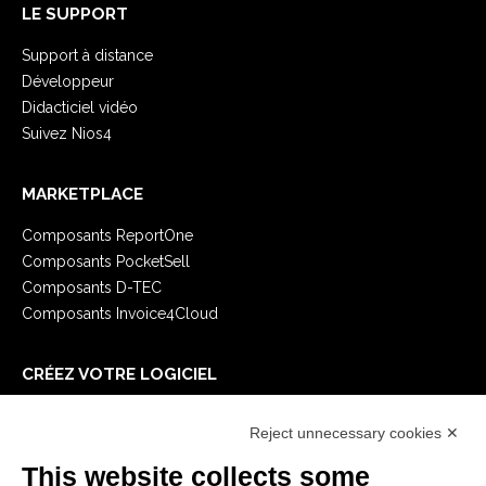
LE SUPPORT
Support à distance
Développeur
Didacticiel vidéo
Suivez Nios4
MARKETPLACE
Composants ReportOne
Composants PocketSell
Composants D-TEC
Composants Invoice4Cloud
CRÉEZ VOTRE LOGICIEL
Premiers Pas
Reject unnecessary cookies ✕
API
E-Book
This website collects some