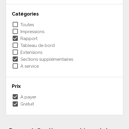
Catégories
check_box_outline_blank
Toutes
check_box_outline_blank
Impressions
check_box
Rapport
check_box_outline_blank
Tableau de bord
check_box_outline_blank
Extensions
check_box
Sections supplémentaires
check_box_outline_blank
À service
Prix
check_box
À payer
check_box
Gratuit