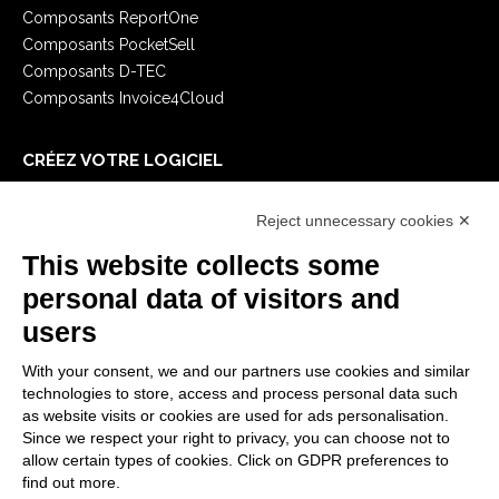
Composants ReportOne
Composants PocketSell
Composants D-TEC
Composants Invoice4Cloud
CRÉEZ VOTRE LOGICIEL
Premiers Pas
Reject unnecessary cookies ✕
API
E-Book
This website collects some
Blog
personal data of visitors and
users
MENTIONS LÉGALES
With your consent, we and our partners use cookies and similar
Politiques de confidentialité
technologies to store, access and process personal data such
Security Policy
as website visits or cookies are used for ads personalisation.
Since we respect your right to privacy, you can choose not to
Documentation contractuelle et RGPD
allow certain types of cookies. Click on GDPR preferences to
Conditions générales de livraison
find out more.
Conditions générales de vente