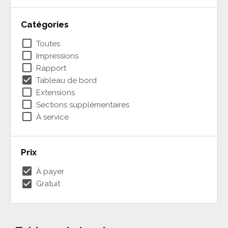
Catégories
check_box_outline_blank
Toutes
check_box_outline_blank
Impressions
check_box_outline_blank
Rapport
check_box
Tableau de bord
check_box_outline_blank
Extensions
check_box_outline_blank
Sections supplémentaires
check_box_outline_blank
À service
Prix
check_box
À payer
check_box
Gratuit