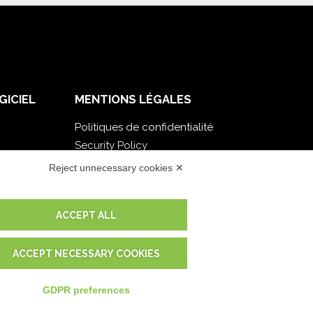
GICIEL
MENTIONS LÉGALES
Politiques de confidentialité
Security Policy
Documentation contractuelle et RGPD
Reject unnecessary cookies ✕
Conditions générales de livraison
Conditions générales de vente
ACCEPT ALL
Conditions du service d'assistance
Paramètres cookie
ACCEPT NECESSARY COOKIES
GDPR preferences