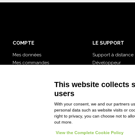
COMPTE
LE SUPPORT
Mes données
Support à distance
Mes commandes
Développeur
Mes bases de données cloud
Didacticiel vidéo
Mot de passe oublié?
Suivez Nios4
This website collects 
users
With your consent, we and our partners us
personal data such as website visits or co
right to privacy, you can choose not to all
out more.
View the Complete Cookie Policy