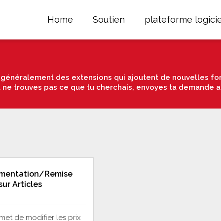
Home
Soutien
plateforme logicie
énéralement des extensions qui ajoutent de nouvelles fon
u ne trouves pas ce que tu cherchais, envoyes ta demande a
mentation/Remise
 sur Articles
met de modifier les prix