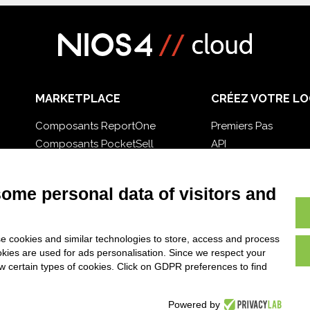
MARKETPLACE
CRÉEZ VOTRE LO
Composants ReportOne
Premiers Pas
Composants PocketSell
API
Composants D-TEC
E-Book
Composants Invoice4Cloud
Blog
some personal data of visitors and
e cookies and similar technologies to store, access and process
okies are used for ads personalisation. Since we respect your
ow certain types of cookies. Click on GDPR preferences to find
Powered by