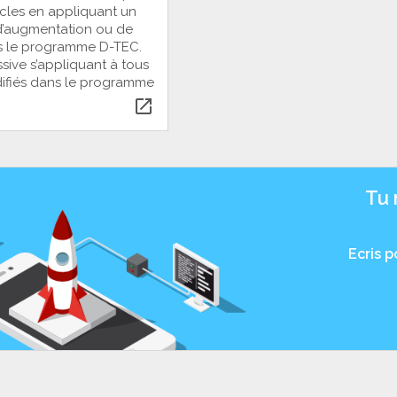
icles en appliquant un
’augmentation ou de
s le programme D-TEC.
ive s’appliquant à tous
odifiés dans le programme
open_in_new
Tu 
Ecris 