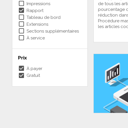
check_box_outline_blank
Impressions
de tous les art
check_box
pourcentage d
Rapport
réduction dan
check_box_outline_blank
Tableau de bord
Procédure mass
check_box_outline_blank
Extensions
les articles c
check_box_outline_blank
Sections supplémentaires
check_box_outline_blank
À service
Prix
check_box
À payer
check_box
Gratuit