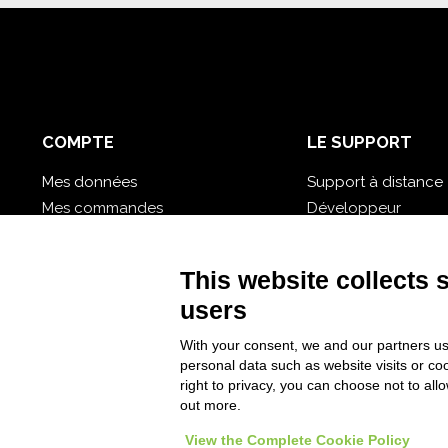
COMPTE
LE SUPPORT
Mes données
Support à distance
Mes commandes
Développeur
Mes bases de données cloud
Didacticiel vidéo
Mot de passe oublié?
Suivez Nios4
This website collects 
users
With your consent, we and our partners us
personal data such as website visits or co
right to privacy, you can choose not to all
out more.
View the Complete Cookie Policy