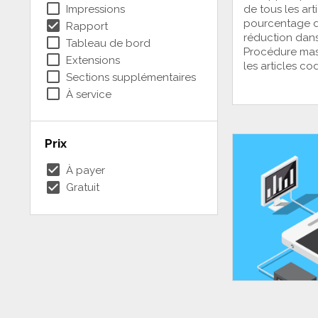
check_box_outline_blank
Impressions
de tous les art
check_box
pourcentage d
Rapport
réduction dan
check_box_outline_blank
Tableau de bord
Procédure mass
check_box_outline_blank
Extensions
les articles c
check_box_outline_blank
Sections supplémentaires
check_box_outline_blank
À service
Prix
check_box
À payer
check_box
Gratuit