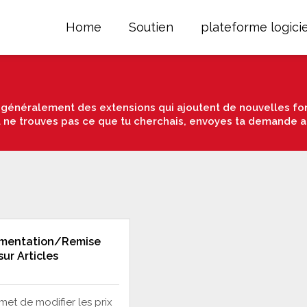
Home
Soutien
plateforme logicie
énéralement des extensions qui ajoutent de nouvelles fon
u ne trouves pas ce que tu cherchais, envoyes ta demande a
mentation/Remise
 sur Articles
met de modifier les prix