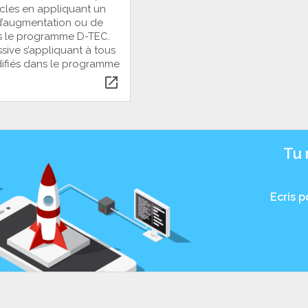
icles en appliquant un
’augmentation ou de
s le programme D-TEC.
ive s’appliquant à tous
odifiés dans le programme
open_in_new
Tu 
Ecris 