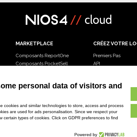
MARKETPLACE
CRÉEZ VOTRE LO
Composants ReportOne
Premiers Pas
Composants PocketSell
API
Composants D-TEC
E-Book
Composants Invoice4Cloud
Blog
some personal data of visitors and
e cookies and similar technologies to store, access and process
okies are used for ads personalisation. Since we respect your
ow certain types of cookies. Click on GDPR preferences to find
Powered by