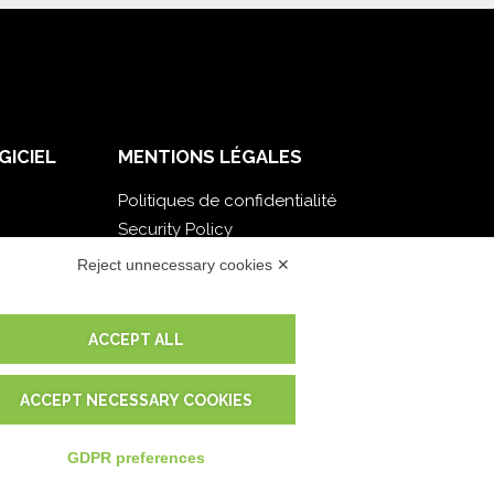
GICIEL
MENTIONS LÉGALES
Politiques de confidentialité
Security Policy
Documentation contractuelle et RGPD
Reject unnecessary cookies ✕
Conditions générales de livraison
Conditions générales de vente
ACCEPT ALL
Conditions du service d'assistance
Paramètres cookie
ACCEPT NECESSARY COOKIES
GDPR preferences