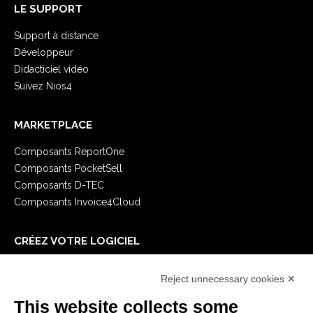
LE SUPPORT
Support à distance
Développeur
Didacticiel vidéo
Suivez Nios4
MARKETPLACE
Composants ReportOne
Composants PocketSell
Composants D-TEC
Composants Invoice4Cloud
CRÉEZ VOTRE LOGICIEL
Premiers Pas
Reject unnecessary cookies ✕
API
E-Book
This website collects some