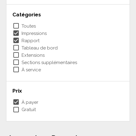
Catégories
check_box_outline_blank
Toutes
check_box
Impressions
check_box
Rapport
check_box_outline_blank
Tableau de bord
check_box_outline_blank
Extensions
check_box_outline_blank
Sections supplémentaires
check_box_outline_blank
À service
Prix
check_box
À payer
check_box_outline_blank
Gratuit