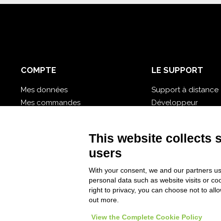
COMPTE
LE SUPPORT
Mes données
Support à distance
Mes commandes
Développeur
Mes bases de données cloud
Didacticiel vidéo
Mot de passe oublié?
Suivez Nios4
This website collects 
users
With your consent, we and our partners us
personal data such as website visits or co
right to privacy, you can choose not to all
out more.
View the Complete Cookie Policy