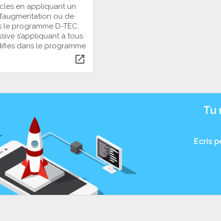
icles en appliquant un
’augmentation ou de
s le programme D-TEC.
ive s’appliquant à tous
odifiés dans le programme
open_in_new
Tu 
Ecris 