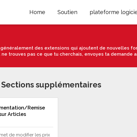
Home
Soutien
plateforme logicie
énéralement des extensions qui ajoutent de nouvelles fon
u ne trouves pas ce que tu cherchais, envoyes ta demande a
 Sections supplémentaires
mentation/Remise
 sur Articles
met de modifier les prix