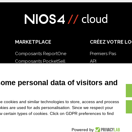
MARKETPLACE
CRÉEZ VOTRE LO
Composants ReportOne
Premiers Pas
Composants PocketSell
API
Composants D-TEC
E-Book
Composants Invoice4Cloud
Blog
some personal data of visitors and
e cookies and similar technologies to store, access and process
okies are used for ads personalisation. Since we respect your
ow certain types of cookies. Click on GDPR preferences to find
Powered by