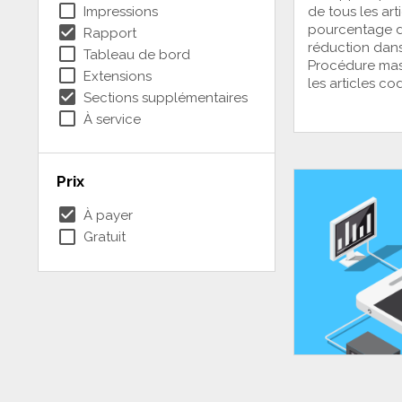
check_box_outline_blank
Impressions
de tous les art
check_box
pourcentage d
Rapport
réduction dan
check_box_outline_blank
Tableau de bord
Procédure mass
check_box_outline_blank
Extensions
les articles c
check_box
Sections supplémentaires
check_box_outline_blank
À service
Prix
check_box
À payer
check_box_outline_blank
Gratuit