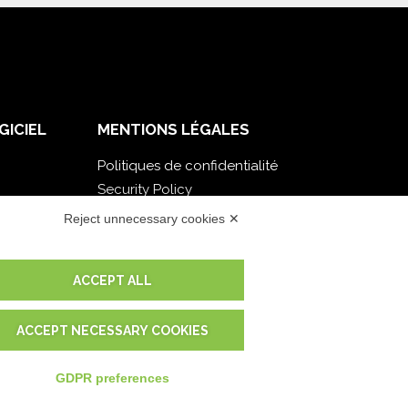
GICIEL
MENTIONS LÉGALES
Politiques de confidentialité
Security Policy
Documentation contractuelle et RGPD
Reject unnecessary cookies ✕
Conditions générales de livraison
Conditions générales de vente
ACCEPT ALL
Conditions du service d'assistance
Paramètres cookie
ACCEPT NECESSARY COOKIES
GDPR preferences