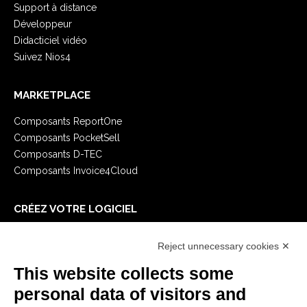
Support à distance
Développeur
Didacticiel vidéo
Suivez Nios4
MARKETPLACE
Composants ReportOne
Composants PocketSell
Composants D-TEC
Composants Invoice4Cloud
CRÉEZ VOTRE LOGICIEL
Premiers Pas
Reject unnecessary cookies ✕
API
E-Book
This website collects some
Blog
personal data of visitors and