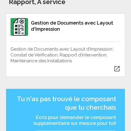
Rapport, À service
Gestion de Documents avec Layout
d'Impression
Gestion de Documents avec Layout d'Impression:
Constat de Vérification, Rapport d'intervention,
Maintenance des Installations
open_in_new
Tu n'as pas trouvé le composant
que tu cherchais
Ecris pour demander le composant
supplementaire sur mesure pour toi!