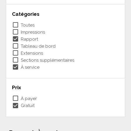
Catégories
check_box_outline_blank
Toutes
check_box_outline_blank
Impressions
check_box
Rapport
check_box_outline_blank
Tableau de bord
check_box_outline_blank
Extensions
check_box_outline_blank
Sections supplémentaires
check_box
À service
Prix
check_box_outline_blank
À payer
check_box
Gratuit