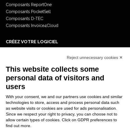
Composants ReportOne
Composants PocketSell
Composants D-TEC
Composants Invoice4Cloud
CRÉEZ VOTRE LOGICIEL
Premiers Pas
Reject unnecessary cookies ✕
API
E-Book
This website collects some
Blog
personal data of visitors and
users
MENTIONS LÉGALES
With your consent, we and our partners use cookies and similar
Politiques de confidentialité
technologies to store, access and process personal data such
Security Policy
as website visits or cookies are used for ads personalisation.
Since we respect your right to privacy, you can choose not to
Documentation contractuelle et RGPD
allow certain types of cookies. Click on GDPR preferences to
Conditions générales de livraison
find out more.
Conditions générales de vente