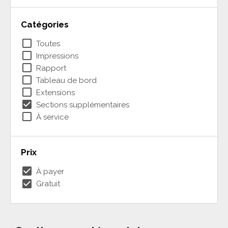
Catégories
check_box_outline_blank
Toutes
check_box_outline_blank
Impressions
check_box_outline_blank
Rapport
check_box_outline_blank
Tableau de bord
check_box_outline_blank
Extensions
check_box
Sections supplémentaires
check_box_outline_blank
À service
Prix
check_box
À payer
check_box
Gratuit